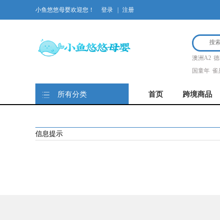
小鱼悠悠母婴欢迎您！
登录
|
注册
澳洲A2
德
国童年
雀
所有分类
首页
跨境商品
信息提示