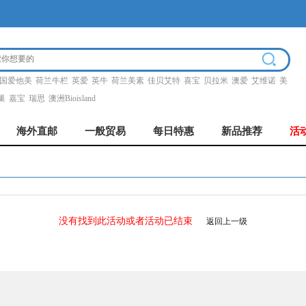
国爱他美
荷兰牛栏
英爱
英牛
荷兰美素
佳贝艾特
喜宝
贝拉米
澳爱
艾维诺
美
巢
嘉宝
瑞思
澳洲Bioisland
海外直邮
一般贸易
每日特惠
新品推荐
活
没有找到此活动或者活动已结束
返回上一级