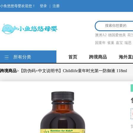
小鱼悠悠母婴欢迎您！
登录
|
注册
澳洲A2
德国爱他美
荷
国童年
雀巢
嘉宝
瑞思
所有分类
首页
跨境商品
海外直
跨境商品
>【防伪码+中文说明书】Childlife童年时光第一防御液 118ml