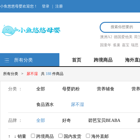
小鱼悠悠母婴欢迎您！
登录
|
注册
澳洲A2
德国爱他美
荷
国童年
雀巢
嘉宝
瑞思
所有分类
首页
跨境商品
海外直
所有分类
>
尿不湿
共
188
件商品
分类 ：
全部
母婴奶粉
营养辅食
营养
食品酒水
尿不湿
品牌 ：
全部
好奇
碧芭宝贝BEABA
bebebus
bibi
↑
↓
销量
跨境商品
国内发货
海外直邮