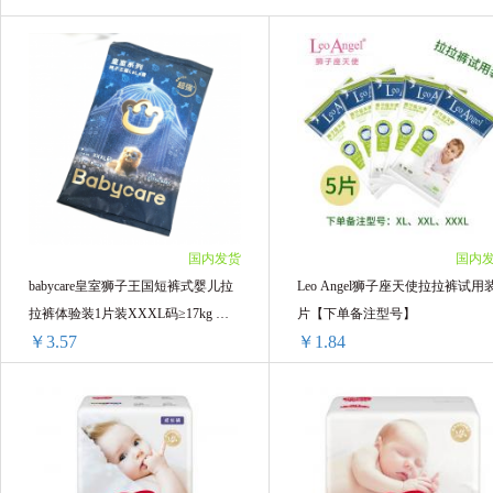
国内发货
国内
babycare皇室狮子王国短裤式婴儿拉
Leo Angel狮子座天使拉拉裤试用
拉裤体验装1片装XXXL码≥17kg 新
片【下单备注型号】
￥3.57
￥1.84
老版本随机发
babycare皇室狮子王国短裤式婴儿拉拉裤体验装1片装XXXL码≥17kg 新老版本随机发
Leo Angel狮子座天使拉拉裤试用装5片【
8袋 ￥34.08(￥4.26/单袋)
5片 ￥9.2(￥1.84/单片)
24袋 ￥96.72(￥4.03/单袋)