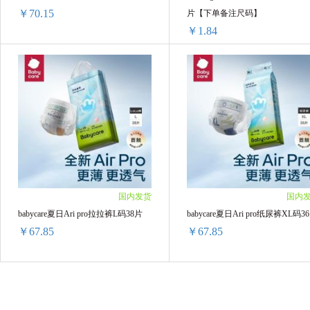
￥70.15
片【下单备注尺码】
￥1.84
好奇森林密语NB码纸尿裤60片
2包 ￥143.76(￥71.88/单包)
5片 ￥9.2(￥1.84/单片)
4包 ￥280.6(￥70.15/单包)
国内发货
国内
babycare夏日Ari pro拉拉裤L码38片
babycare夏日Ari pro纸尿裤XL码3
￥67.85
￥67.85
babycare夏日Ari pro拉拉裤L码38片
babycare夏日Ari pro纸尿裤XL码3