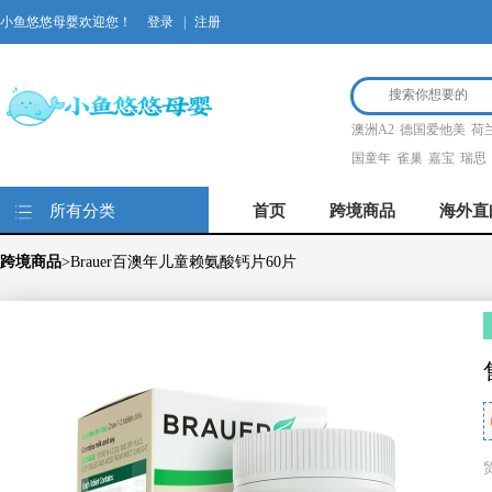
小鱼悠悠母婴欢迎您！
登录
|
注册
澳洲A2
德国爱他美
荷
国童年
雀巢
嘉宝
瑞思
所有分类
首页
跨境商品
海外直
跨境商品
>Brauer百澳年儿童赖氨酸钙片60片