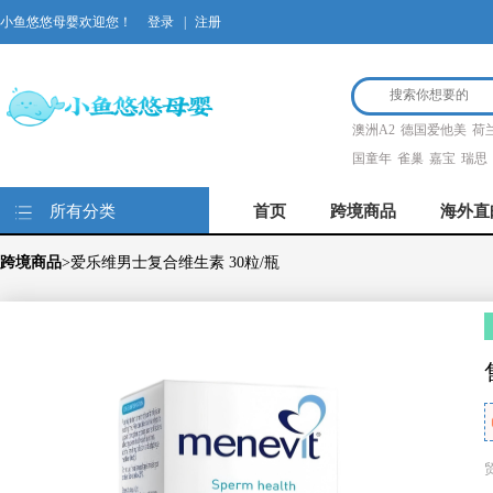
小鱼悠悠母婴欢迎您！
登录
|
注册
澳洲A2
德国爱他美
荷
国童年
雀巢
嘉宝
瑞思
所有分类
首页
跨境商品
海外直
跨境商品
>爱乐维男士复合维生素 30粒/瓶