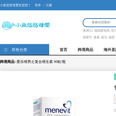
小鱼悠悠母婴欢迎您！
登录
|
注册
澳洲A2
德国爱他美
荷
国童年
雀巢
嘉宝
瑞思
所有分类
首页
跨境商品
海外直
跨境商品
>爱乐维男士复合维生素 90粒/瓶