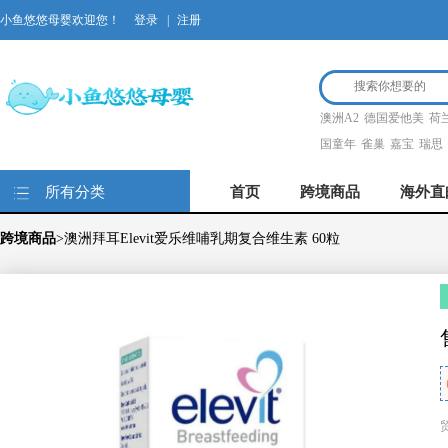
小鱼悠悠母婴欢迎您！
登录
|
注册
澳洲A2
德国爱他美
荷
国童年
雀巢
嘉宝
瑞思
所有分类
首页
跨境商品
海外直
跨境商品
>澳洲拜耳Elevit爱乐维哺乳期复合维生素 60粒